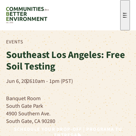
Men
EVENTS
Southeast Los Angeles: Free
Soil Testing
Jun 6, 2026
10am - 1pm (PST)
Banquet Room
South Gate Park
4900 Southern Ave.
South Gate, CA 90280
SCHEDULE YOUR DROP-OFF | PROGRAMA TU
ENTREGA